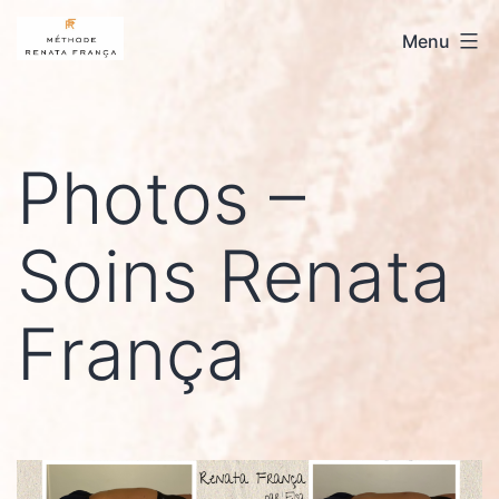
Aller
Renata
Menu
au
Franca
contenu
La
Réunion
Photos –
Soins Renata
França