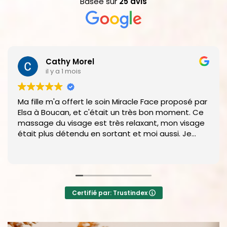
Basée sur
25 avis
Véronique RIZZI
il y a 2 mois
Quel bonheur de recevoir ces soins par une aussi
jolie personne très professionnelle. Un moment de
détente tellement agréable et propice à une
bonne santé.
Je suis extrêmement reconnaissante
Lire la suite
A savourer !
Certifié par: Trustindex